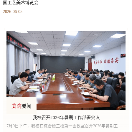
国工艺美术博览会
2026-06-05
美院
要闻
能提质促发展——河南省学生资助中心领导莅临我校调研指导
我校召开2026年暑期工作部署会议
学院学生处副处长兼学生资助管理中心副主任胡玲、河南医学高等专科学校学生资助管理中心副主任王明好陪同。我校党委委员、副校长王道明及学生资助管理中心相关负责人参加。副校长王道明代表学校对赵佳部长一行表示热烈欢迎，并详细汇报了我校建校以来学生资助工作的推进情况。...
7月9日下午，我校在综合楼三楼第一会议室召开2026年暑期工作部署会议。学校领导班子全体成员出席会议，全体中层干部参加会议。会议由校长胡楠主持。会上，党委书记李刚深刻剖析暑期工作的攻坚属性，并围绕暑期重点工作、新学期发展目标提出明确要求。一是筑牢思想防线。坚决摒弃“暑期即休整期”的传统观念，以“时时放心不下”的责任感和时不我待的紧迫感，抓好各项工作衔接与推进，始终保持思想不松、秩序不乱、工作不断的良好状态，...